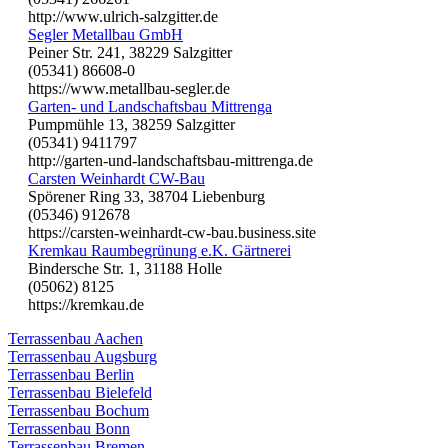
http://www.ulrich-salzgitter.de
Segler Metallbau GmbH
Peiner Str. 241, 38229 Salzgitter
(05341) 86608-0
https://www.metallbau-segler.de
Garten- und Landschaftsbau Mittrenga
Pumpmühle 13, 38259 Salzgitter
(05341) 9411797
http://garten-und-landschaftsbau-mittrenga.de
Carsten Weinhardt CW-Bau
Spörener Ring 33, 38704 Liebenburg
(05346) 912678
https://carsten-weinhardt-cw-bau.business.site
Kremkau Raumbegrünung e.K. Gärtnerei
Bindersche Str. 1, 31188 Holle
(05062) 8125
https://kremkau.de
Terrassenbau Aachen
Terrassenbau Augsburg
Terrassenbau Berlin
Terrassenbau Bielefeld
Terrassenbau Bochum
Terrassenbau Bonn
Terrassenbau Bremen