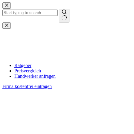
Zum
Inhalt
springen
Keine
Ergebnisse
Ratgeber
Preisvergleich
Handwerker anfragen
Firma kostenfrei eintragen