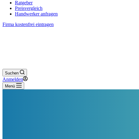
Ratgeber
Preisvergleich
Handwerker anfragen
Firma kostenfrei eintragen
Suchen
Anmelden
Menü