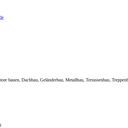
de
ztore bauen, Dachbau, Geländerbau, Metallbau, Terrassenbau, Treppen
0