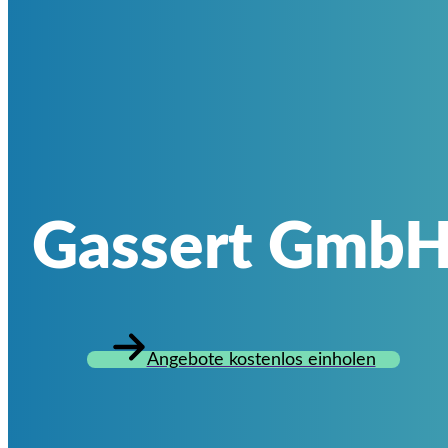
Gassert Gmb
Angebote kostenlos einholen