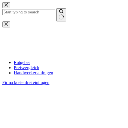
Zum
Inhalt
springen
Keine
Ergebnisse
Ratgeber
Preisvergleich
Handwerker anfragen
Firma kostenfrei eintragen