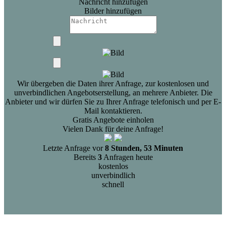
Nachricht hinzufügen
Bilder hinzufügen
Wir übergeben die Daten ihrer Anfrage, zur kostenlosen und
unverbindlichen Angebotserstellung, an mehrere Anbieter. Die
Anbieter und wir dürfen Sie zu Ihrer Anfrage telefonisch und per E-
Mail kontaktieren.
Gratis Angebote einholen
Vielen Dank für deine Anfrage!
Letzte Anfrage vor
8 Stunden, 53 Minuten
Bereits
3
Anfragen heute
kostenlos
unverbindlich
schnell