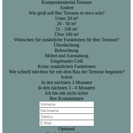
Kompositmaterial-Terrasse
Andere
Wie groß soll Ihre Terrasse in etwa sein?
Unter 20 m²
20 - 50 m²
51 - 100 m²
Über 100 m²
Wünschen Sie zusätzliche Funktionen für Ihre Terrasse?
Überdachung
Beleuchtung
Möbel und Ausstattung
Eingebauter Grill
Keine zusätzlichen Funktionen
Wie schnell möchten Sie mit dem Bau der Terrasse beginnen?
Sofort
In den nächsten 3 Monaten
In den nächsten 3 - 6 Monaten
Ich bin mir nicht sicher
Ihre Kontaktdaten
Optional