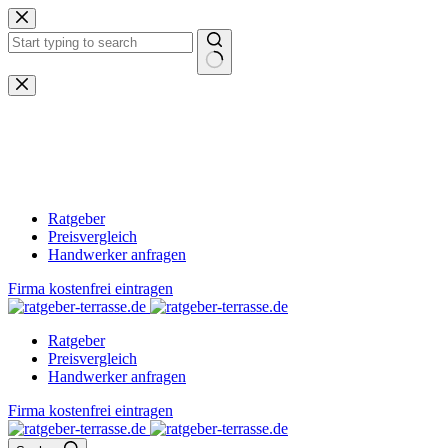
Zum
Inhalt
springen
Keine
Ergebnisse
Ratgeber
Preisvergleich
Handwerker anfragen
Firma kostenfrei eintragen
Ratgeber
Preisvergleich
Handwerker anfragen
Firma kostenfrei eintragen