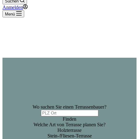
Suchen
Anmelden
Menü
Wo suchen Sie einen Terrassenbauer?
Finden
Welche Art von Terrasse planen Sie?
Holzterrasse
Stein-/Fliesen-Terrasse