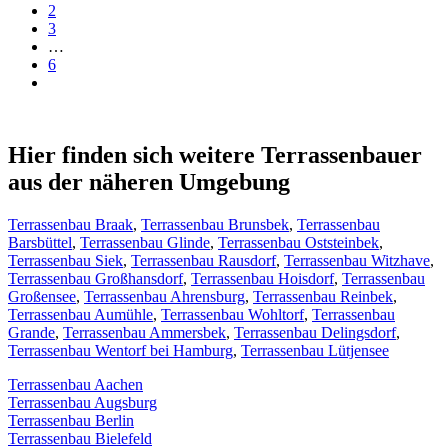
2
3
…
6
Hier finden sich weitere Terrassenbauer
aus der näheren Umgebung
Terrassenbau Braak
,
Terrassenbau Brunsbek
,
Terrassenbau
Barsbüttel
,
Terrassenbau Glinde
,
Terrassenbau Oststeinbek
,
Terrassenbau Siek
,
Terrassenbau Rausdorf
,
Terrassenbau Witzhave
,
Terrassenbau Großhansdorf
,
Terrassenbau Hoisdorf
,
Terrassenbau
Großensee
,
Terrassenbau Ahrensburg
,
Terrassenbau Reinbek
,
Terrassenbau Aumühle
,
Terrassenbau Wohltorf
,
Terrassenbau
Grande
,
Terrassenbau Ammersbek
,
Terrassenbau Delingsdorf
,
Terrassenbau Wentorf bei Hamburg
,
Terrassenbau Lütjensee
Terrassenbau Aachen
Terrassenbau Augsburg
Terrassenbau Berlin
Terrassenbau Bielefeld