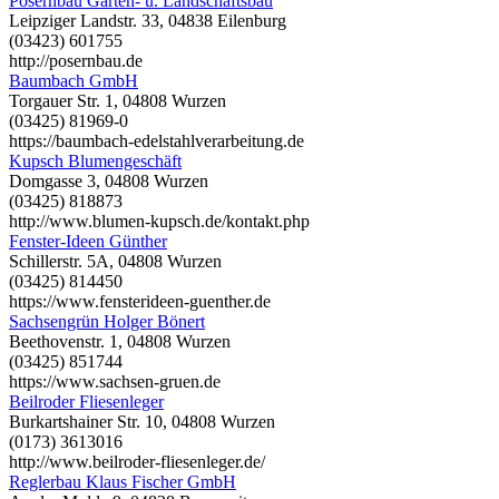
Posernbau Garten- u. Landschaftsbau
Leipziger Landstr. 33, 04838 Eilenburg
(03423) 601755
http://posernbau.de
Baumbach GmbH
Torgauer Str. 1, 04808 Wurzen
(03425) 81969-0
https://baumbach-edelstahlverarbeitung.de
Kupsch Blumengeschäft
Domgasse 3, 04808 Wurzen
(03425) 818873
http://www.blumen-kupsch.de/kontakt.php
Fenster-Ideen Günther
Schillerstr. 5A, 04808 Wurzen
(03425) 814450
https://www.fensterideen-guenther.de
Sachsengrün Holger Bönert
Beethovenstr. 1, 04808 Wurzen
(03425) 851744
https://www.sachsen-gruen.de
Beilroder Fliesenleger
Burkartshainer Str. 10, 04808 Wurzen
(0173) 3613016
http://www.beilroder-fliesenleger.de/
Reglerbau Klaus Fischer GmbH