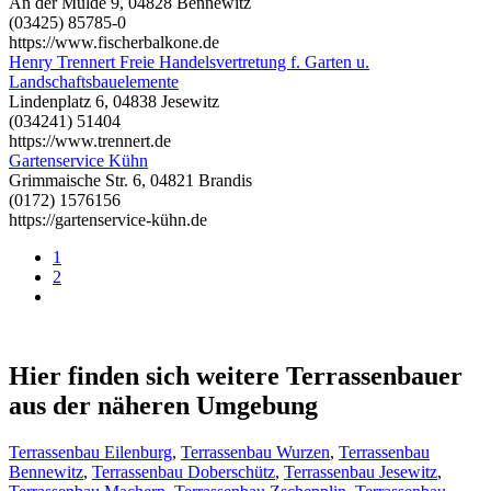
An der Mulde 9, 04828 Bennewitz
(03425) 85785-0
https://www.fischerbalkone.de
Henry Trennert Freie Handelsvertretung f. Garten u.
Landschaftsbauelemente
Lindenplatz 6, 04838 Jesewitz
(034241) 51404
https://www.trennert.de
Gartenservice Kühn
Grimmaische Str. 6, 04821 Brandis
(0172) 1576156
https://gartenservice-kühn.de
1
2
Hier finden sich weitere Terrassenbauer
aus der näheren Umgebung
Terrassenbau Eilenburg
,
Terrassenbau Wurzen
,
Terrassenbau
Bennewitz
,
Terrassenbau Doberschütz
,
Terrassenbau Jesewitz
,