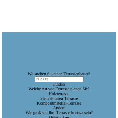
Wo suchen Sie einen Terrassenbauer?
Finden
Welche Art von Terrasse planen Sie?
Holzterrasse
Stein-/Fliesen-Terrasse
Kompositmaterial-Terrasse
Andere
Wie groß soll Ihre Terrasse in etwa sein?
Unter 20 m²