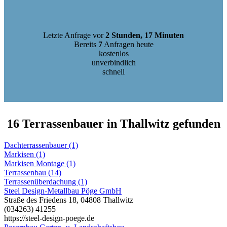
Letzte Anfrage vor
2 Stunden, 17 Minuten
Bereits
7
Anfragen heute
kostenlos
unverbindlich
schnell
16 Terrassenbauer in Thallwitz gefunden
Dachterrassenbauer (1)
Markisen (1)
Markisen Montage (1)
Terrassenbau (14)
Terrassenüberdachung (1)
Steel Design-Metallbau Pöge GmbH
Straße des Friedens 18, 04808 Thallwitz
(034263) 41255
https://steel-design-poege.de