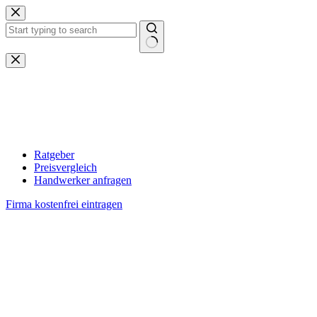
Zum
Inhalt
springen
Keine
Ergebnisse
Ratgeber
Preisvergleich
Handwerker anfragen
Firma kostenfrei eintragen