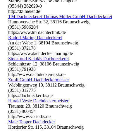
Marie-Curie-Str. 6A, 38268 Lengede
(05344) 262629-0
http://dz-meier.de
TM Dachdeckerei Thomas Müller GmbH Dachdeckerei
Hannoversche Str. 32, 38116 Braunschweig
(0531) 5906204
https://www.tm-dachtechnik.de
Rudolf Maring Dachdeckerei
An der Wabe 1, 38104 Braunschweig
(0531) 372178
https://www.dachdecker-maring.de
Stock und Katakis Dachdeckerei
Schleinitzstr. 12, 38106 Braunschweig
(0531) 791938
http://www.dachdeckerei-sk.de
Zunft GmbH Dachdeckermeister
Wieblingenweg 19, 38112 Braunschweig
(0531) 312775
https://dachdecker-bs.de
Harald Veste Dachdeckermeister
Traunstr. 23, 38120 Braunschweig
(0531) 860454
http://www.veste-bs.de
Maic Tepper Dachdecker
Hordorfer Str. 115, 38104 Braunschweig