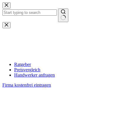
Zum
Inhalt
springen
Keine
Ergebnisse
Ratgeber
Preisvergleich
Handwerker anfragen
Firma kostenfrei eintragen