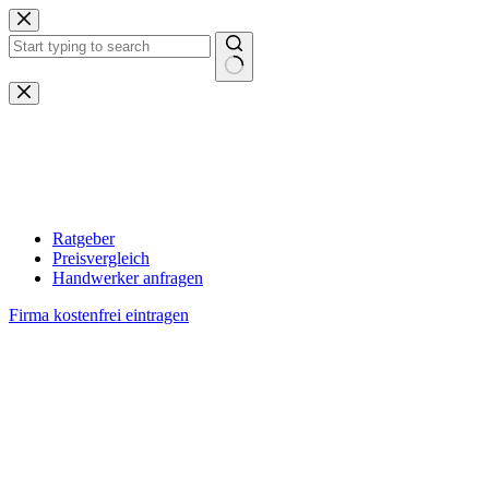
Zum
Inhalt
springen
Keine
Ergebnisse
Ratgeber
Preisvergleich
Handwerker anfragen
Firma kostenfrei eintragen