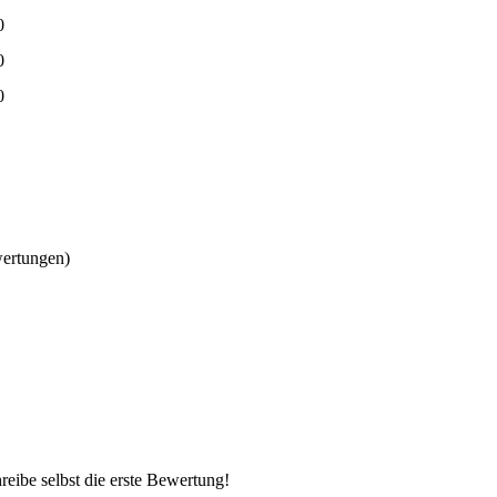
0
0
0
wertungen)
eibe selbst die erste Bewertung!