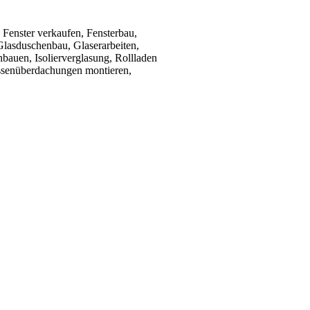
 Fenster verkaufen, Fensterbau,
Glasduschenbau, Glaserarbeiten,
nbauen, Isolierverglasung, Rollladen
assenüberdachungen montieren,