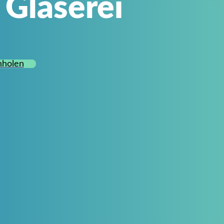
 Glaserei
nholen