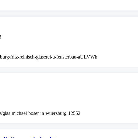
g
zburg/fritz-reinisch-glaserei-u-fensterbau-aULVWh
de/glas-michael-boser-in-wuerzburg-12552