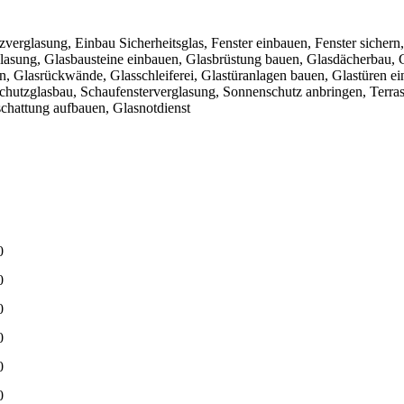
zverglasung, Einbau Sicherheitsglas, Fenster einbauen, Fenster sichern,
lasung, Glasbausteine einbauen, Glasbrüstung bauen, Glasdächerbau, 
n, Glasrückwände, Glasschleiferei, Glastüranlagen bauen, Glastüren ei
lschutzglasbau, Schaufensterverglasung, Sonnenschutz anbringen, Terr
chattung aufbauen, Glasnotdienst
0
0
0
0
0
0