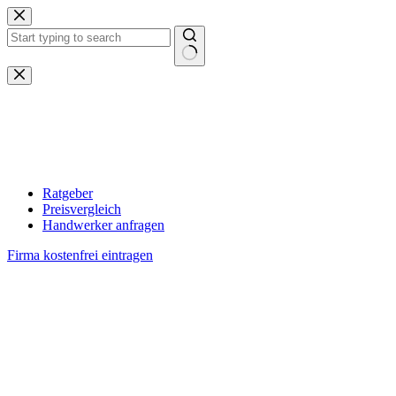
Zum
Inhalt
springen
Keine
Ergebnisse
Ratgeber
Preisvergleich
Handwerker anfragen
Firma kostenfrei eintragen